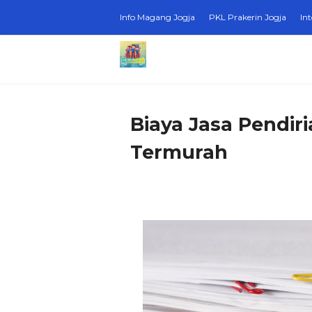
Info Magang Jogja
PKL Prakerin Jogja
In
Biaya Jasa Pendir
Termurah