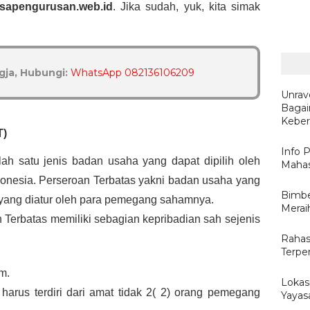
asapengurusan.web.id
. Jika sudah, yuk, kita simak 
ja, Hubungi:
WhatsApp 082136106209
Unrav
Baga
Keber
T)
Info 
ah satu jenis badan usaha yang dapat dipilih oleh 
Mahas
donesia. Perseroan Terbatas yakni badan usaha yang 
Bimbe
 yang diatur oleh para pemegang sahamnya.
Merai
Terbatas memiliki sebagian kepribadian sah sejenis 
Rahasi
Terpe
m.
Lokas
harus terdiri dari amat tidak 2( 2) orang pemegang 
Yayas