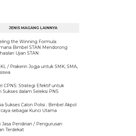
JENIS MAGANG LAINNYA
eling the Winning Formula:
imana Bimbel STAN Mendorong
hasilan Ujian STAN
PKL / Prakerin Jogja untuk SMK, SMA,
iswa
l CPNS: Strategi Efektif untuk
h Sukses dalam Seleksi PNS
a Sukses Calon Polisi : Bimbel Akpol
rcaya sebagai Kunci Utama
i Jasa Pendirian / Pengurusan
an Terdekat