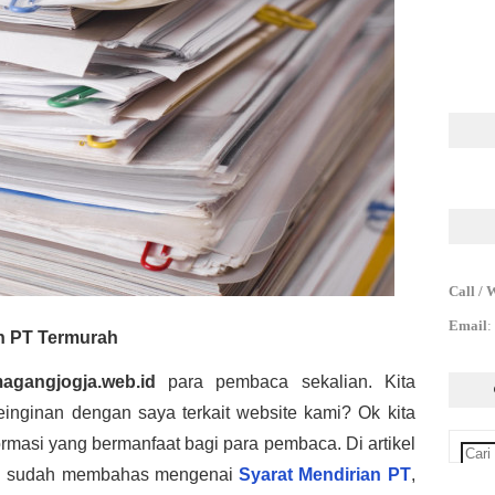
Call / 
Email
:
an PT Termurah
magangjogja.web.id
 para pembaca sekalian. Kita 
nginan dengan saya terkait website kami? Ok kita 
ormasi yang bermanfaat bagi para pembaca. 
Di artikel 
id sudah membahas mengenai 
Syarat Mendirian PT
, 