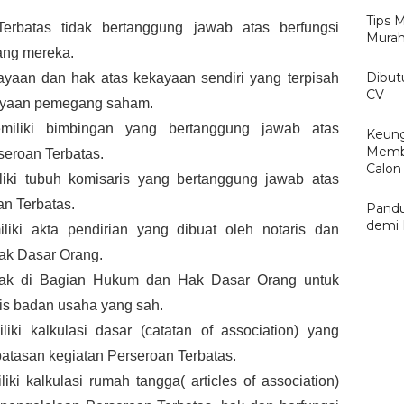
Tips 
batas tidak bertanggung jawab atas berfungsi 
Murah
ang mereka.
Dibut
ayaan dan hak atas kekayaan sendiri yang terpisah 
CV
ayaan pemegang saham.
miliki bimbingan yang bertanggung jawab atas 
Keung
Membu
eroan Terbatas.
Calon 
iki tubuh komisaris yang bertanggung jawab atas 
n Terbatas.
Pandu
demi 
iki akta pendirian yang dibuat oleh notaris dan 
ak Dasar Orang.
etak di Bagian Hukum dan Hak Dasar Orang untuk 
is badan usaha yang sah.
ki kalkulasi dasar (catatan of association) yang 
batasan kegiatan Perseroan Terbatas.
ki kalkulasi rumah tangga( articles of association) 